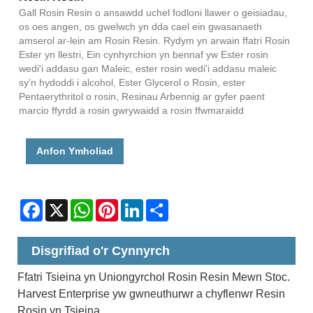
Gall Rosin Resin o ansawdd uchel fodloni llawer o geisiadau,
os oes angen, os gwelwch yn dda cael ein gwasanaeth
amserol ar-lein am Rosin Resin. Rydym yn arwain ffatri Rosin
Ester yn llestri, Ein cynhyrchion yn bennaf yw Ester rosin
wedi'i addasu gan Maleic, ester rosin wedi'i addasu maleic
sy'n hydoddi i alcohol, Ester Glycerol o Rosin, ester
Pentaerythritol o rosin, Resinau Arbennig ar gyfer paent
marcio ffyrdd a rosin gwrywaidd a rosin ffwmaraidd
Anfon Ymholiad
Facebook
X
WhatsApp
Pinterest
LinkedIn
Share
Disgrifiad o'r Cynnyrch
Ffatri Tsieina yn Uniongyrchol Rosin Resin Mewn Stoc.
Harvest Enterprise yw gwneuthurwr a chyflenwr Resin
Rosin yn Tsieina.