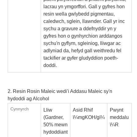
lacrau yn ymgorffori. Gall y gyfres hon
resin wella gwlybedd pigmentau,
caledwch, sglein, llawnder. Gall yr inc
sychu a gravure a ddefnyddir yn y
gyfres hon o gynhyrchion arddangos
sychu'n gyflym, sgleiniog, lliwgar ac
adlyniad da, hefyd gall weithredu fel
tackifier ar gyfer gludyddion poeth-
doddi.
2. Resin Rosin Maleic wedi'i Addasu Maleic sy'n
hydoddi ag Alcohol
Cynnyrch
Lliw
Asid Rhif
Pwynt
(Gardner,
ï¼mgKOH/gï¼
meddalu
50% mewn
ï¼R
hydoddiant