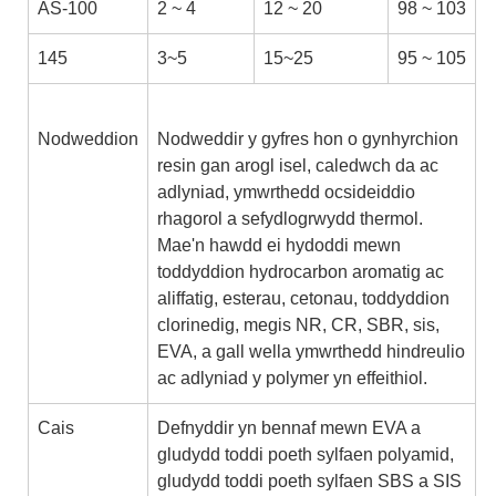
AS-100
2 ~ 4
12 ~ 20
98 ~ 103
145
3~5
15~25
95 ~ 105
Nodweddion
Nodweddir y gyfres hon o gynhyrchion
resin gan arogl isel, caledwch da ac
adlyniad, ymwrthedd ocsideiddio
rhagorol a sefydlogrwydd thermol.
Mae'n hawdd ei hydoddi mewn
toddyddion hydrocarbon aromatig ac
aliffatig, esterau, cetonau, toddyddion
clorinedig, megis NR, CR, SBR, sis,
EVA, a gall wella ymwrthedd hindreulio
ac adlyniad y polymer yn effeithiol.
Cais
Defnyddir yn bennaf mewn EVA a
gludydd toddi poeth sylfaen polyamid,
gludydd toddi poeth sylfaen SBS a SIS