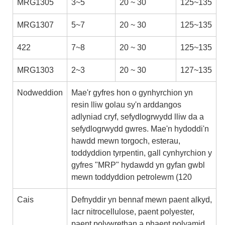
MRG1305
3~5
20 ~ 30
125~135
MRG1307
5~7
20 ~ 30
125~135
422
7~8
20 ~ 30
125~135
MRG1303
2~3
20 ~ 30
127~135
Nodweddion
Mae'r gyfres hon o gynhyrchion yn
resin lliw golau sy'n arddangos
adlyniad cryf, sefydlogrwydd lliw da a
sefydlogrwydd gwres. Mae'n hydoddi'n
hawdd mewn torgoch, esterau,
toddyddion tyrpentin, gall cynhyrchion y
gyfres "MRP" hydawdd yn gyfan gwbl
mewn toddyddion petrolewm (120
Cais
Defnyddir yn bennaf mewn paent alkyd,
lacr nitrocellulose, paent polyester,
paent polywrethan a phaent polyamid,