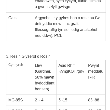
chaledwch, sych cyflym, ffurfio ffilm da
a gwrthsefyll gwisgo.
Cais
Argymhellir y gyfres hon o resinau i'w
defnyddio mewn inc grafur
fflecsograffig (yn seiliedig ar alcohol
neu ddŵr), PCB
3. Resin Glyserol o Rosin
Cynnyrch
Lliw
Asid Rhif
Pwynt
(Gardner,
ï¼mgKOH/gï¼
meddalu
50% mewn
ï¼R
hydoddiant
bensen)
MG-85S
2 ~ 4
5~15
83~88