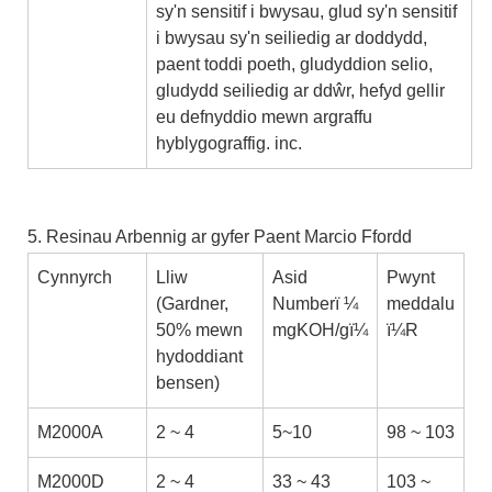
sy'n sensitif i bwysau, glud sy'n sensitif
i bwysau sy'n seiliedig ar doddydd,
paent toddi poeth, gludyddion selio,
gludydd seiliedig ar ddŵr, hefyd gellir
eu defnyddio mewn argraffu
hyblygograffig. inc.
5. Resinau Arbennig ar gyfer Paent Marcio Ffordd
Cynnyrch
Lliw
Asid
Pwynt
(Gardner,
Numberï ¼
meddalu
50% mewn
mgKOH/gï¼
ï¼R
hydoddiant
bensen)
M2000A
2 ~ 4
5~10
98 ~ 103
M2000D
2 ~ 4
33 ~ 43
103 ~