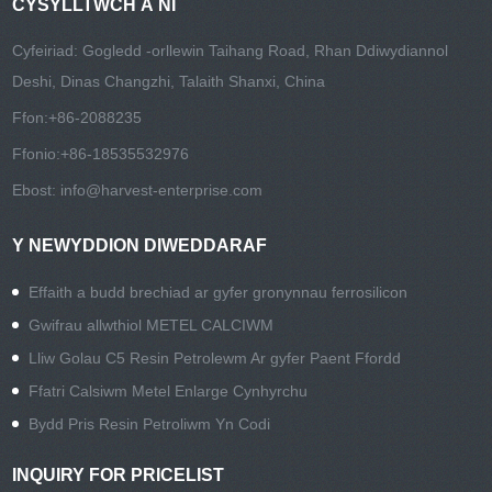
CYSYLLTWCH Â NI
Cyfeiriad: Gogledd -orllewin Taihang Road, Rhan Ddiwydiannol
Deshi, Dinas Changzhi, Talaith Shanxi, China
Ffon:
+86-2088235
Ffonio:
+86-18535532976
Ebost:
info@harvest-enterprise.com
Y NEWYDDION DIWEDDARAF
Effaith a budd brechiad ar gyfer gronynnau ferrosilicon
Gwifrau allwthiol METEL CALCIWM
Lliw Golau C5 Resin Petrolewm Ar gyfer Paent Ffordd
Ffatri Calsiwm Metel Enlarge Cynhyrchu
Bydd Pris Resin Petroliwm Yn Codi
INQUIRY FOR PRICELIST