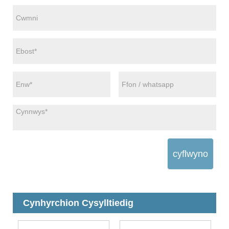
cyflwyno
Cynhyrchion Cysylltiedig