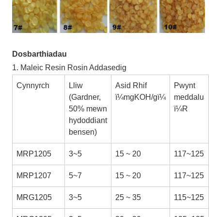
Dosbarthiadau
1. Maleic Resin Rosin Addasedig
Cynnyrch
Lliw
Asid Rhif
Pwynt
(Gardner,
ï¼mgKOH/gï¼
meddalu
50% mewn
ï¼R
hydoddiant
bensen)
MRP1205
3~5
15 ~ 20
117~125
MRP1207
5~7
15 ~ 20
117~125
MRG1205
3~5
25 ~ 35
115~125