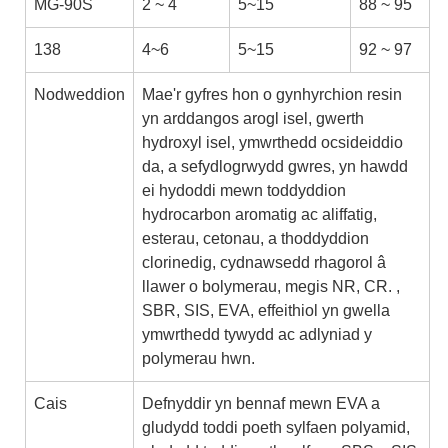
MG-90S
2 ~ 4
5~15
88 ~ 95
138
4~6
5~15
92 ~ 97
Nodweddion
Mae'r gyfres hon o gynhyrchion resin
yn arddangos arogl isel, gwerth
hydroxyl isel, ymwrthedd ocsideiddio
da, a sefydlogrwydd gwres, yn hawdd
ei hydoddi mewn toddyddion
hydrocarbon aromatig ac aliffatig,
esterau, cetonau, a thoddyddion
clorinedig, cydnawsedd rhagorol â
llawer o bolymerau, megis NR, CR. ,
SBR, SIS, EVA, effeithiol yn gwella
ymwrthedd tywydd ac adlyniad y
polymerau hwn.
Cais
Defnyddir yn bennaf mewn EVA a
gludydd toddi poeth sylfaen polyamid,