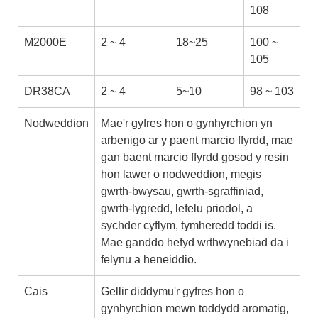
108
M2000E
2 ~ 4
18~25
100 ~
105
DR38CA
2 ~ 4
5~10
98 ~ 103
Nodweddion
Mae'r gyfres hon o gynhyrchion yn
arbenigo ar y paent marcio ffyrdd, mae
gan baent marcio ffyrdd gosod y resin
hon lawer o nodweddion, megis
gwrth-bwysau, gwrth-sgraffiniad,
gwrth-lygredd, lefelu priodol, a
sychder cyflym, tymheredd toddi is.
Mae ganddo hefyd wrthwynebiad da i
felynu a heneiddio.
Cais
Gellir diddymu'r gyfres hon o
gynhyrchion mewn toddydd aromatig,