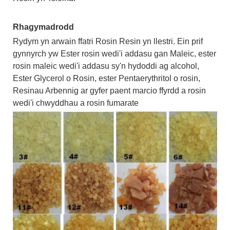
Rhagymadrodd
Rydym yn arwain ffatri Rosin Resin yn llestri. Ein prif
gynnyrch yw Ester rosin wedi'i addasu gan Maleic, ester
rosin maleic wedi'i addasu sy'n hydoddi ag alcohol,
Ester Glycerol o Rosin, ester Pentaerythritol o rosin,
Resinau Arbennig ar gyfer paent marcio ffyrdd a rosin
wedi'i chwyddhau a rosin fumarate