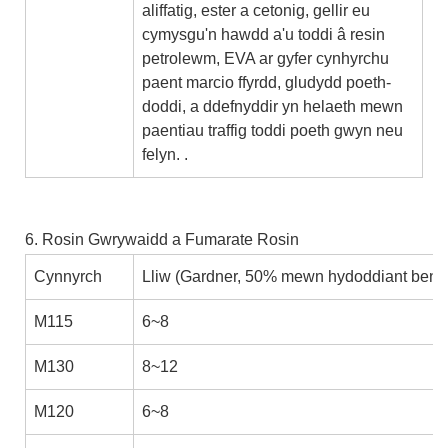
aliffatig, ester a cetonig, gellir eu
cymysgu'n hawdd a'u toddi â resin
petrolewm, EVA ar gyfer cynhyrchu
paent marcio ffyrdd, gludydd poeth-
doddi, a ddefnyddir yn helaeth mewn
paentiau traffig toddi poeth gwyn neu
felyn. .
6. Rosin Gwrywaidd a Fumarate Rosin
Cynnyrch
Lliw (Gardner, 50% mewn hydoddiant bens
M115
6~8
M130
8~12
M120
6~8