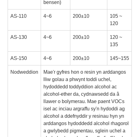
bensen)
AS-110
4~6
200±10
105 ~
120
AS-130
4~6
200±10
120 ~
135
AS-150
4~6
200±10
145~155
Nodweddion
Mae'r gyfres hon o resin yn arddangos
lliw golau a phwynt toddi uchel,
hydoddedd toddyddion alcohol ac
alcohol-ether da, cydnawsedd da â
llawer o bolymerau. Mae paent VOCs
isel ac inciau argraffu sy'n hydoddi ag
alcohol a ddefnyddir y resinau hyn yn
arddangos hydoddedd alcohol rhagorol
a gwlybedd pigmentau, sglein uchel a