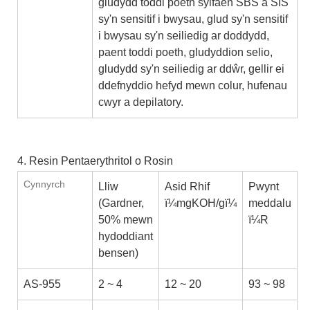
gludydd toddi poeth sylfaen SBS a SIS
sy'n sensitif i bwysau, glud sy'n sensitif
i bwysau sy'n seiliedig ar doddydd,
paent toddi poeth, gludyddion selio,
gludydd sy'n seiliedig ar ddŵr, gellir ei
ddefnyddio hefyd mewn colur, hufenau
cwyr a depilatory.
4. Resin Pentaerythritol o Rosin
Cynnyrch
Lliw
Asid Rhif
Pwynt
(Gardner,
ï¼mgKOH/gï¼
meddalu
50% mewn
ï¼R
hydoddiant
bensen)
AS-955
2 ~ 4
12 ~ 20
93 ~ 98