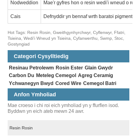
Nodweddion
Mae'r gyfres hon o resin wedi'i wneud o ro
Cais
Defnyddir yn bennaf wrth baratoi pigmentau,
Hot Tags: Resin Rosin, Gweithgynhyrchwyr, Cyflenwyr, Ffatri,
Tsieina, Wedi'i Wneud yn Tsieina, Cyfanwerthu, Swmp, Stoc,
Gostyngiad
Categori Cysylltiedig
Resinau Petrolewm
Rosin Ester
Glain Gwydr
Carbon Du
Meteleg Cemegol
Agreg Ceramig
Ychwanegyn Bwyd
Cored Wire
Cemegol Batri
Anfon Ymholiad
Mae croeso i chi roi eich ymholiad yn y ffurflen isod.
Byddwn yn eich ateb mewn 24 awr.