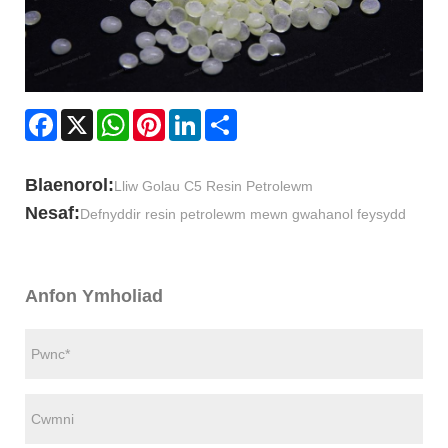
Facebook
X
WhatsApp
Pinterest
LinkedIn
Share
Blaenorol:
Lliw Golau C5 Resin Petrolewm
Nesaf:
Defnyddir resin petrolewm mewn gwahanol feysydd
Anfon Ymholiad