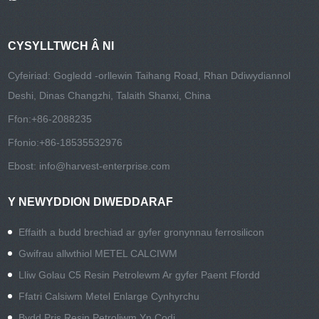
CYSYLLTWCH Â NI
Cyfeiriad: Gogledd -orllewin Taihang Road, Rhan Ddiwydiannol
Deshi, Dinas Changzhi, Talaith Shanxi, China
Ffon:
+86-2088235
Ffonio:
+86-18535532976
Ebost:
info@harvest-enterprise.com
Y NEWYDDION DIWEDDARAF
Effaith a budd brechiad ar gyfer gronynnau ferrosilicon
Gwifrau allwthiol METEL CALCIWM
Lliw Golau C5 Resin Petrolewm Ar gyfer Paent Ffordd
Ffatri Calsiwm Metel Enlarge Cynhyrchu
Bydd Pris Resin Petroliwm Yn Codi