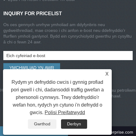
INQUIRY FOR PRICELIST
Os oes gennych unrhyw ymholiad am ddyfynbris neu
gydweithrediad, mae croeso i chi anfon e-bost neu ddefnyddio'r
ffurflen ymholi ganlynol. Bydd ein cynrychiolydd gwerthu yn cysylltu
â chi o fewn 24 awr.
X
Rydym yn defnyddio cwcis i gynnig profiad
pori gwell i chi, dadansoddi traffig gwefan a
Hawlfraint © 2022 Jinlida Metal Materials Co., Ltd. - Resinau petroliwm
di -staen, ester rosin, gleiniau gwydr - Cedwir pob hawl.
phersonoli cynnwys. Trwy ddefnyddio'r
wefan hon, rydych yn cytuno i'n defnydd o
Cysylltiadau
|
Sitemap
|
RSS
|
XML
|
Privacy Policy
gwcis.
Polisi Preifatrwydd
Gwrthod
Derbyn
+86-2088235
info@harvest-enterprise.com