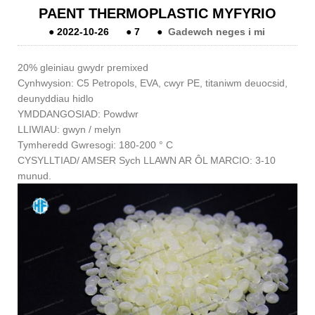
PAENT THERMOPLASTIC MYFYRIO
●
2022-10-26
●
7
●
Gadewch neges i mi
20% gleiniau gwydr premixed
Cynhwysion: C5 Petropols, EVA, cwyr PE, titaniwm deuocsid,
deunyddiau hidlo
YMDDANGOSIAD: Powdwr
LLIWIAU: gwyn / melyn
Tymheredd Gwresogi: 180-200 ° C
CYSYLLTIAD/ AMSER Sych LLAWN AR ÔL MARCIO: 3-10
munud.