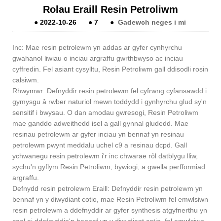
Rolau Eraill Resin Petroliwm
●
2022-10-26
●
7
●
Gadewch neges i mi
Inc: Mae resin petrolewm yn addas ar gyfer cynhyrchu
gwahanol liwiau o inciau argraffu gwrthbwyso ac inciau
cyffredin. Fel asiant cysylltu, Resin Petroliwm gall ddisodli rosin
calsiwm.
Rhwymwr: Defnyddir resin petrolewm fel cyfrwng cyfansawdd i
gymysgu â rwber naturiol mewn toddydd i gynhyrchu glud sy'n
sensitif i bwysau. O dan amodau gwresogi, Resin Petroliwm
mae ganddo adweithedd isel a gall gynnal gludedd. Mae
resinau petrolewm ar gyfer inciau yn bennaf yn resinau
petrolewm pwynt meddalu uchel c9 a resinau dcpd. Gall
ychwanegu resin petrolewm i'r inc chwarae rôl datblygu lliw,
sychu'n gyflym Resin Petroliwm, bywiogi, a gwella perfformiad
argraffu.
Defnydd resin petrolewm Eraill: Defnyddir resin petrolewm yn
bennaf yn y diwydiant cotio, mae Resin Petroliwm fel emwlsiwn
resin petrolewm a ddefnyddir ar gyfer synthesis atgyfnerthu yn