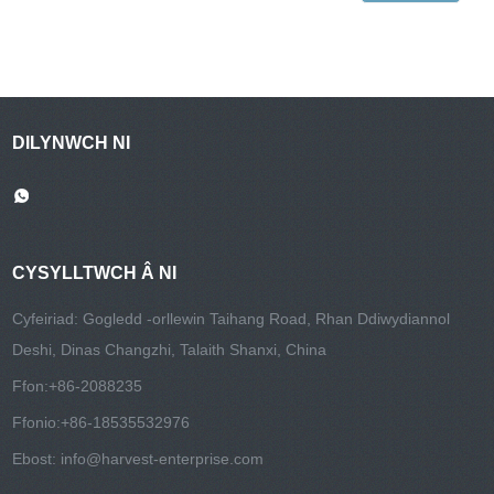
DILYNWCH NI
CYSYLLTWCH Â NI
Cyfeiriad: Gogledd -orllewin Taihang Road, Rhan Ddiwydiannol
Deshi, Dinas Changzhi, Talaith Shanxi, China
Ffon:
+86-2088235
Ffonio:
+86-18535532976
Ebost:
info@harvest-enterprise.com