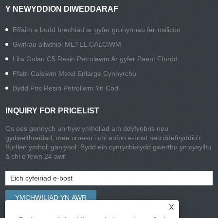
Y NEWYDDION DIWEDDARAF
Effaith a budd brechiad ar gyfer gronynnau ferrosilicon
Gwifrau allwthiol METEL CALCIWM
Lliw Golau C5 Resin Petrolewm Ar gyfer Paent Ffordd
Ffatri Calsiwm Metel Enlarge Cynhyrchu
Bydd Pris Resin Petroliwm Yn Codi
INQUIRY FOR PRICELIST
Os oes gennych unrhyw ymholiad am ddyfynbris neu
gydweithrediad, mae croeso i chi anfon e-bost neu ddefnyddio'r
ffurflen ymholi ganlynol. Bydd ein cynrychiolydd gwerthu yn cysylltu
â chi o fewn 24 awr.
X