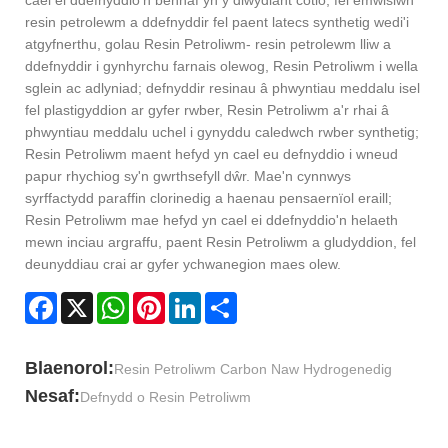
cael ei ddefnyddio'n bennaf yn y diwydiant cotio, fel emwlsiwn
resin petrolewm a ddefnyddir fel paent latecs synthetig wedi'i
atgyfnerthu, golau Resin Petroliwm- resin petrolewm lliw a
ddefnyddir i gynhyrchu farnais olewog, Resin Petroliwm i wella
sglein ac adlyniad; defnyddir resinau â phwyntiau meddalu isel
fel plastigyddion ar gyfer rwber, Resin Petroliwm a'r rhai â
phwyntiau meddalu uchel i gynyddu caledwch rwber synthetig;
Resin Petroliwm maent hefyd yn cael eu defnyddio i wneud
papur rhychiog sy'n gwrthsefyll dŵr. Mae'n cynnwys
syrffactydd paraffin clorinedig a haenau pensaernïol eraill;
Resin Petroliwm mae hefyd yn cael ei ddefnyddio'n helaeth
mewn inciau argraffu, paent Resin Petroliwm a gludyddion, fel
deunyddiau crai ar gyfer ychwanegion maes olew.
Facebook
X
WhatsApp
Pinterest
LinkedIn
Share
Blaenorol:
Resin Petroliwm Carbon Naw Hydrogenedig
Nesaf:
Defnydd o Resin Petroliwm