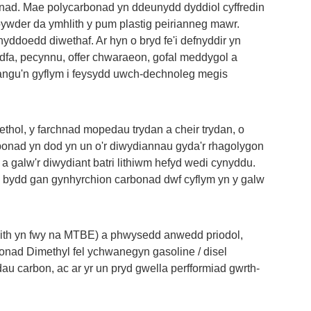
nad. Mae polycarbonad yn ddeunydd dyddiol cyffredin
oywder da ymhlith y pum plastig peirianneg mawr.
ynyddoedd diwethaf. Ar hyn o bryd fe'i defnyddir yn
dfa, pecynnu, offer chwaraeon, gofal meddygol a
angu'n gyflym i feysydd uwch-dechnoleg megis
hol, y farchnad mopedau trydan a cheir trydan, o
bonad yn dod yn un o'r diwydiannau gyda'r rhagolygon
 galw'r diwydiant batri lithiwm hefyd wedi cynyddu.
tri, bydd gan gynhyrchion carbonad dwf cyflym yn y galw
ith yn fwy na MTBE) a phwysedd anwedd priodol,
onad Dimethyl fel ychwanegyn gasoline / disel
dau carbon, ac ar yr un pryd gwella perfformiad gwrth-