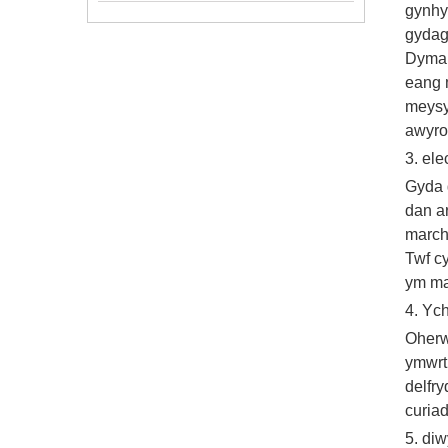
gynhy
gydag
Dyma h
eang 
meysy
awyrof
3. ele
Gyda 
dan a
marchn
Twf cy
ym mae
4. Yc
Oherw
ymwrt
delfry
curiad
5. diw