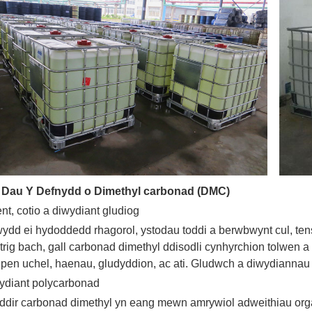
Dau Y Defnydd o Dimethyl carbonad (DMC)
nt, cotio a diwydiant gludiog
ydd ei hydoddedd rhagorol, ystodau toddi a berwbwynt cul, te
trig bach, gall carbonad dimethyl ddisodli cynhyrchion tolwen 
pen uchel, haenau, gludyddion, ac ati. Gludwch a diwydiannau e
wydiant polycarbonad
ddir carbonad dimethyl yn eang mewn amrywiol adweithiau orga