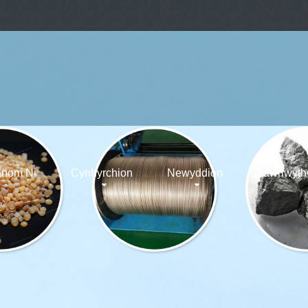
nom Ni
Cynhyrchion
Newyddion
Lawrlwyt