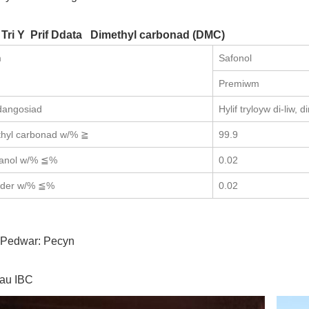
Tri Y Prif Ddata Dimethyl carbonad (DMC)
m
Safonol
Premiwm
angosiad
Hylif tryloyw di-liw
thyl carbonad w/% ≧
99.9
anol w/% ≦%
0.02
thder w/% ≦%
0.02
Pedwar: Pecyn
au IBC