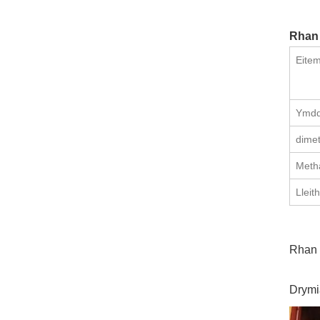
Rhan 
Eite
Ymdd
dime
Meth
Llei
Rhan 
Drymi