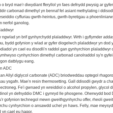
 o bryd mae'r diwydiant fferyllol yn faes defnydd pwysig ar gy
dir carbonad dimethyl yn bennaf fel asiant methylating i ddisodl
seiddio cyffuriau gwrth-heintus, gwrth-byretigau a phoenliniar
m nerfol ganolog.
aladdwyr
 ngwlad yn brif gynhyrchydd plaladdwyr. Wrth i gyflymder adda
mu, bydd gofynion y wlad ar gyfer diogelwch plaladdwyr yn dod
odiadol yn cael eu disodli'n raddol gan gynhyrchion plaladdwyr
ymhwyso cynhyrchion dimethyl carbonad canolraddol sy'n gyfei
ygon datblygu eang.
sin ADC
an Allyl diglycol carbonate (ADC) briodweddau optegol rhagoro
u ysgafn. Mae'n resin thermosetting. Gall ddisodli gwydr a cha
ectroneg. Fe'i gwnaed yn wreiddiol o alcohol propylen, glycol 
edinol yn defnyddio DMC i gymryd lle phosgene. Oherwydd bod 
u'r gofynion technegol mewn gweithgynhyrchu offer, rheoli gweith
rchu cynhyrchion o ansawdd uchel yn haws. Felly, mae meysyd
 yn cael eu hagor.