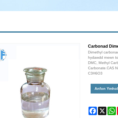
Carbonad Dime
Dimethyl carbonad
hydawdd mewn todd
DMC, Methyl Carb
Carbonate.CAS No
C3H6O3
Anfon Ymhol
Facebook
X
W