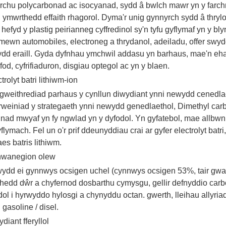
rchu polycarbonad ac isocyanad, sydd â bwlch mawr yn y farch
 ymwrthedd effaith rhagorol. Dyma'r unig gynnyrch sydd â thryl
efyd y plastig peirianneg cyffredinol sy'n tyfu gyflymaf yn y bl
mewn automobiles, electroneg a thrydanol, adeiladu, offer swyd
dd eraill. Gyda dyfnhau ymchwil addasu yn barhaus, mae'n eh
od, cyfrifiaduron, disgiau optegol ac yn y blaen.
ctrolyt batri lithiwm-ion
gweithrediad parhaus y cynllun diwydiant ynni newydd cenedlaet
rweiniad y strategaeth ynni newydd genedlaethol, Dimethyl car
ad mwyaf yn fy ngwlad yn y dyfodol. Yn gyfatebol, mae allbwn a
flymach. Fel un o'r prif ddeunyddiau crai ar gyfer electrolyt ba
s batris lithiwm.
hwanegion olew
ydd ei gynnwys ocsigen uchel (cynnwys ocsigen 53%, tair gwa
hedd dŵr a chyfernod dosbarthu cymysgu, gellir defnyddio carb
dol i hyrwyddo hylosgi a chynyddu octan. gwerth, lleihau allyria
 gasoline / disel.
ydiant fferyllol