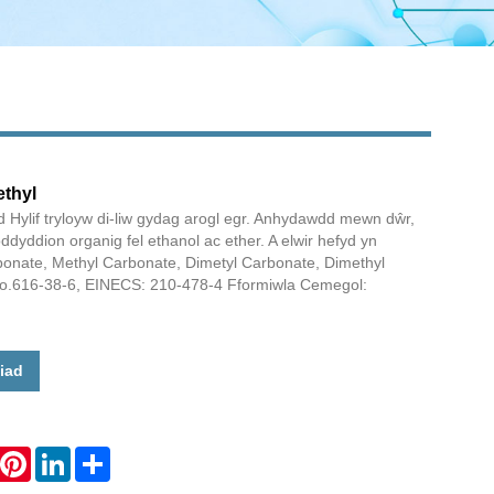
thyl
 Hylif tryloyw di-liw gydag arogl egr. Anhydawdd mewn dŵr,
yddion organig fel ethanol ac ether. A elwir hefyd yn
onate, Methyl Carbonate, Dimetyl Carbonate, Dimethyl
.616-38-6, EINECS: 210-478-4 Fformiwla Cemegol:
iad
hatsApp
Pinterest
LinkedIn
Share