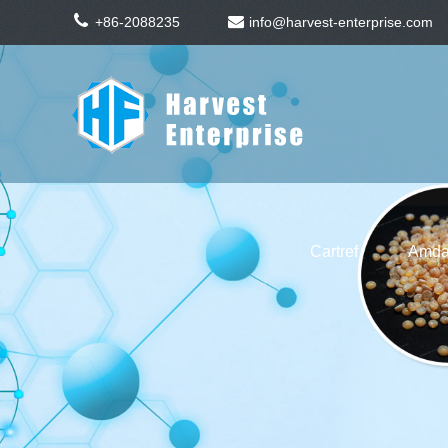
+86-2088235
info@harvest-enterprise.com
Cartref
Amda