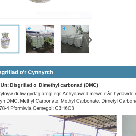
sgrifiad o'r Cynnyrch
Un: Disgrifiad o Dimethyl carbonad (DMC)
 tryloyw di-liw gydag arogl egr. Anhydawdd mewn dŵr, hydawdd m
 yn DMC, Methyl Carbonate, Methyl Carbonate, Dimetyl Carbo
78-4 Fformiwla Cemegol: C3H6O3