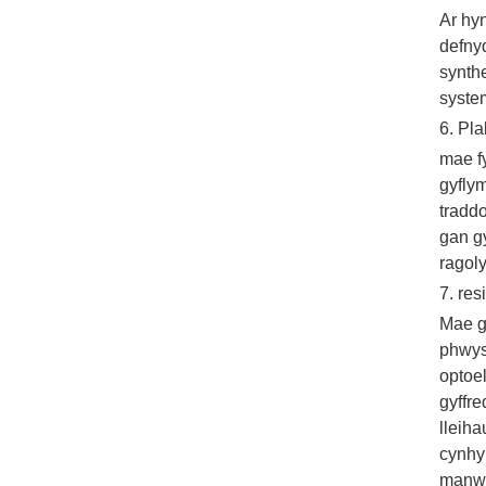
Ar hyn
defnyd
synthe
syste
6. Pl
mae fy
gyfly
tradd
gan g
ragol
7. re
Mae g
phwysa
optoel
gyffr
lleiha
cynhy
manwl