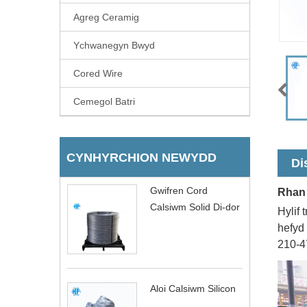
Agreg Ceramig
Ychwanegyn Bwyd
Cored Wire
Cemegol Batri
CYNHYRCHION NEWYDD
Di
Gwifren Cord
Rhan 
Calsiwm Solid Di-dor
Hylif
hefyd
210-4
Aloi Calsiwm Silicon