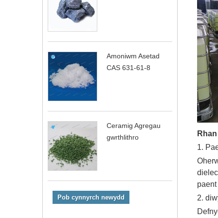
Amoniwm Asetad
CAS 631-61-8
Ceramig Agregau
Rhan 
gwrthlithro
1. Pae
Oherw
dielec
paent 
2. di
Pob cynnyrch newydd
Defny