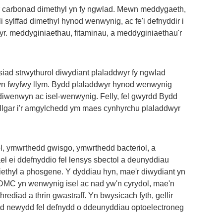
fer carbonad dimethyl yn fy ngwlad. Mewn meddygaeth,
i sylffad dimethyl hynod wenwynig, ac fe'i defnyddir i
wyr. meddyginiaethau, fitaminau, a meddyginiaethau'r
siad strwythurol diwydiant plaladdwyr fy ngwlad
 yn fwyfwy llym. Bydd plaladdwyr hynod wenwynig
 diwenwyn ac isel-wenwynig. Felly, fel gwyrdd Bydd
llgar i'r amgylchedd ym maes cynhyrchu plaladdwyr
l, ymwrthedd gwisgo, ymwrthedd bacteriol, a
el ei ddefnyddio fel lensys sbectol a deunyddiau
diethyl a phosgene. Y dyddiau hyn, mae'r diwydiant yn
DMC yn wenwynig isel ac nad yw'n cyrydol, mae'n
rediad a thrin gwastraff. Yn bwysicach fyth, gellir
d newydd fel defnydd o ddeunyddiau optoelectroneg