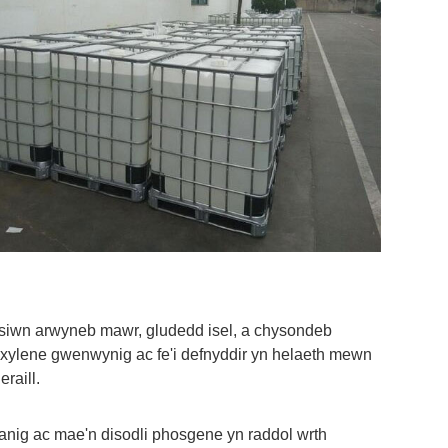
nsiwn arwyneb mawr, gludedd isel, a chysondeb
a xylene gwenwynig ac fe'i defnyddir yn helaeth mewn
raill.
nig ac mae'n disodli phosgene yn raddol wrth