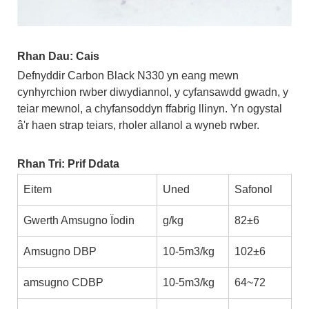
Rhan Dau: Cais
Defnyddir Carbon Black N330 yn eang mewn
cynhyrchion rwber diwydiannol, y cyfansawdd gwadn, y
teiar mewnol, a chyfansoddyn ffabrig llinyn. Yn ogystal
â'r haen strap teiars, rholer allanol a wyneb rwber.
Rhan Tri: Prif Ddata
Eitem
Uned
Safonol
Gwerth Amsugno Ïodin
g/kg
82±6
Amsugno DBP
10-5m3/kg
102±6
amsugno CDBP
10-5m3/kg
64~72