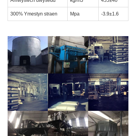
Arllwyswch dwysedd
kg/m3
455±40
300% Ymestyn straen
Mpa
-3.9±1.6