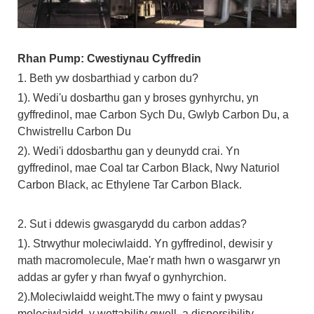
Rhan Pump: Cwestiynau Cyffredin
1. Beth yw dosbarthiad y carbon du?
1). Wedi'u dosbarthu gan y broses gynhyrchu, yn
gyffredinol, mae Carbon Sych Du, Gwlyb Carbon Du, a
Chwistrellu Carbon Du
2). Wedi'i ddosbarthu gan y deunydd crai. Yn
gyffredinol, mae Coal tar Carbon Black, Nwy Naturiol
Carbon Black, ac Ethylene Tar Carbon Black.
2. Sut i ddewis gwasgarydd du carbon addas?
1). Strwythur moleciwlaidd. Yn gyffredinol, dewisir y
math macromolecule, Mae'r math hwn o wasgarwr yn
addas ar gyfer y rhan fwyaf o gynhyrchion.
2).Moleciwlaidd weight.The mwy o faint y pwysau
moleciwlaidd, y wettability gwell, a dispersibility.