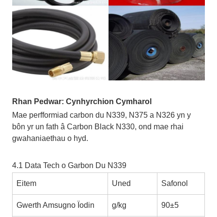
Rhan Pedwar: Cynhyrchion Cymharol
Mae perfformiad carbon du N339, N375 a N326 yn y
bôn yr un fath â Carbon Black N330, ond mae rhai
gwahaniaethau o hyd.
4.1 Data Tech o Garbon Du N339
Eitem
Uned
Safonol
Gwerth Amsugno Ïodin
g/kg
90±5