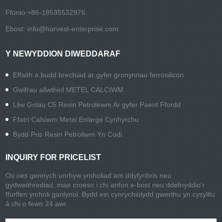
Ffonio:
+86-18535532976
Ebost:
info@harvest-enterprise.com
Y NEWYDDION DIWEDDARAF
Effaith a budd brechiad ar gyfer gronynnau ferrosilicon
Gwifrau allwthiol METEL CALCIWM
Lliw Golau C5 Resin Petrolewm Ar gyfer Paent Ffordd
Ffatri Calsiwm Metel Enlarge Cynhyrchu
Bydd Pris Resin Petroliwm Yn Codi
INQUIRY FOR PRICELIST
Os oes gennych unrhyw ymholiad am ddyfynbris neu
gydweithrediad, mae croeso i chi anfon e-bost neu ddefnyddio'r
ffurflen ymholi ganlynol. Bydd ein cynrychiolydd gwerthu yn cysylltu
â chi o fewn 24 awr.