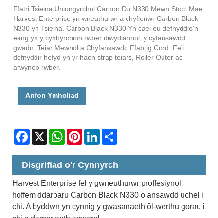
Ffatri Tsieina Uniongyrchol Carbon Du N330 Mewn Stoc. Mae
Harvest Enterprise yn wneuthurwr a chyflenwr Carbon Black
N330 yn Tsieina. Carbon Black N330 Yn cael eu defnyddio'n
eang yn y cynhyrchion rwber diwydiannol, y cyfansawdd
gwadn, Teiar Mewnol a Chyfansawdd Ffabrig Cord. Fe'i
defnyddir hefyd yn yr haen strap teiars, Roller Outer ac
arwyneb rwber.
Anfon Ymholiad
Facebook
X
WhatsApp
Pinterest
LinkedIn
Share
Disgrifiad o'r Cynnyrch
Harvest Enterprise fel y gwneuthurwr proffesiynol,
hoffem ddarparu Carbon Black N330 o ansawdd uchel i
chi. A byddwn yn cynnig y gwasanaeth ôl-werthu gorau i