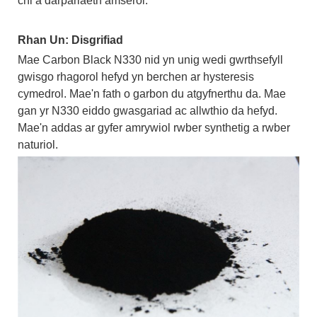
chi a darpariaeth amserol.
Rhan Un: Disgrifiad
Mae Carbon Black N330 nid yn unig wedi gwrthsefyll
gwisgo rhagorol hefyd yn berchen ar hysteresis
cymedrol. Mae'n fath o garbon du atgyfnerthu da. Mae
gan yr N330 eiddo gwasgariad ac allwthio da hefyd.
Mae'n addas ar gyfer amrywiol rwber synthetig a rwber
naturiol.