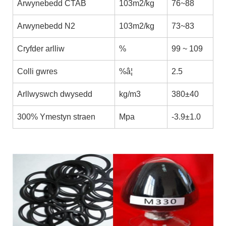
Arwynebedd CTAB
103m2/kg
76~88
Arwynebedd N2
103m2/kg
73~83
Cryfder arlliw
%
99 ~ 109
Colli gwres
%â¦
2.5
Arllwyswch dwysedd
kg/m3
380±40
300% Ymestyn straen
Mpa
-3.9±1.0