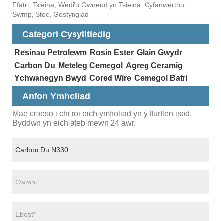
Ffatri, Tsieina, Wedi'u Gwneud yn Tsieina, Cyfanwerthu,
Swmp, Stoc, Gostyngiad
Categori Cysylltiedig
Resinau Petrolewm
Rosin Ester
Glain Gwydr
Carbon Du
Meteleg Cemegol
Agreg Ceramig
Ychwanegyn Bwyd
Cored Wire
Cemegol Batri
Anfon Ymholiad
Mae croeso i chi roi eich ymholiad yn y ffurflen isod.
Byddwn yn eich ateb mewn 24 awr.