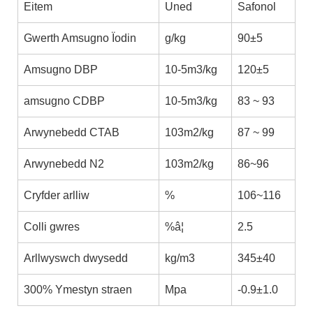
Eitem
Uned
Safonol
Gwerth Amsugno Ïodin
g/kg
90±5
Amsugno DBP
10-5m3/kg
120±5
amsugno CDBP
10-5m3/kg
83 ~ 93
Arwynebedd CTAB
103m2/kg
87 ~ 99
Arwynebedd N2
103m2/kg
86~96
Cryfder arlliw
%
106~116
Colli gwres
%â¦
2.5
Arllwyswch dwysedd
kg/m3
345±40
300% Ymestyn straen
Mpa
-0.9±1.0