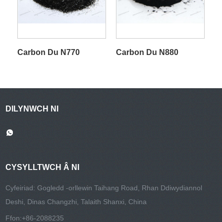
Carbon Du N770
Carbon Du N880
DILYNWCH NI
CYSYLLTWCH Â NI
Cyfeiriad: Gogledd -orllewin Taihang Road, Rhan Ddiwydiannol
Deshi, Dinas Changzhi, Talaith Shanxi, China
Ffon:
+86-2088235