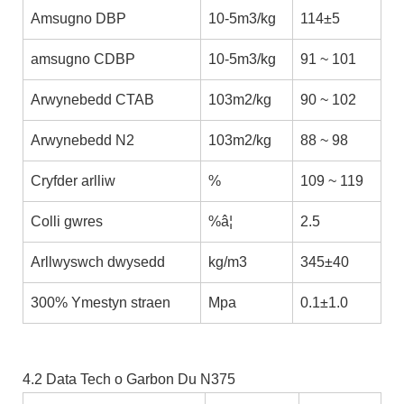
Amsugno DBP
10-5m3/kg
114±5
amsugno CDBP
10-5m3/kg
91 ~ 101
Arwynebedd CTAB
103m2/kg
90 ~ 102
Arwynebedd N2
103m2/kg
88 ~ 98
Cryfder arlliw
%
109 ~ 119
Colli gwres
%â¦
2.5
Arllwyswch dwysedd
kg/m3
345±40
300% Ymestyn straen
Mpa
0.1±1.0
4.2 Data Tech o Garbon Du N375