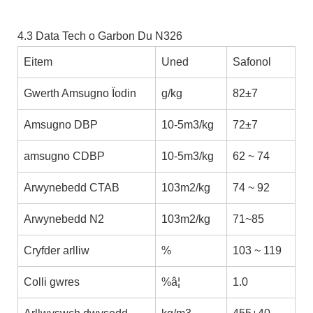
4.3 Data Tech o Garbon Du N326
Eitem
Uned
Safonol
Gwerth Amsugno Ïodin
g/kg
82±7
Amsugno DBP
10-5m3/kg
72±7
amsugno CDBP
10-5m3/kg
62 ~ 74
Arwynebedd CTAB
103m2/kg
74 ~ 92
Arwynebedd N2
103m2/kg
71~85
Cryfder arlliw
%
103 ~ 119
Colli gwres
%â¦
1.0