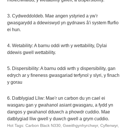
3. Cydweddoldeb. Mae angen ystyried a yw'r
gwasgarydd a ddewiswyd yn gydnaws â'i system ffurfio
ei hun.
4. Wetability: A barnu oddi wrth y wettability, Dylai
ddewis gwell wettability.
5. Dispersibility: A barnu oddi wrth y dispersibility, gan
edrych ar y fineness gwasgariad terfynol y slyri, y finach
y gorau
6. Datblygiad Lliw: Mae'r un carbon du yn cael ei
wasgaru gan y gwahanol asiant gwasgaru, a fydd yn
dangos y gwahanol dduwch a phowdr cuddio. Mae
datblygiad lliw gwell y duwch gwell a grym cuddio.
Hot Tags: Carbon Black N330, Gweithgynhyrchwyr, Cyflenwyr,