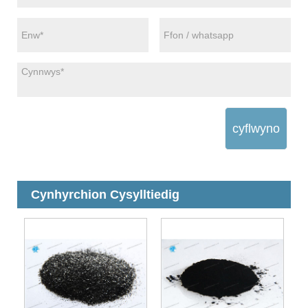
cyflwyno
Cynhyrchion Cysylltiedig