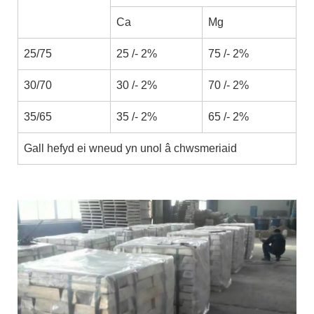
Ca
Mg
25/75
25 /- 2%
75 /- 2%
30/70
30 /- 2%
70 /- 2%
35/65
35 /- 2%
65 /- 2%
Gall hefyd ei wneud yn unol â chwsmeriaid