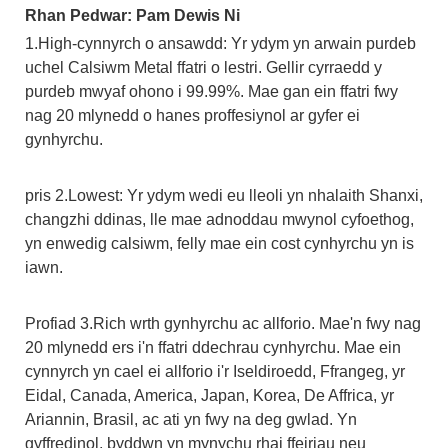
Rhan Pedwar: Pam Dewis Ni
1.High-cynnyrch o ansawdd: Yr ydym yn arwain purdeb
uchel Calsiwm Metal ffatri o lestri. Gellir cyrraedd y
purdeb mwyaf ohono i 99.99%. Mae gan ein ffatri fwy
nag 20 mlynedd o hanes proffesiynol ar gyfer ei
gynhyrchu.
pris 2.Lowest: Yr ydym wedi eu lleoli yn nhalaith Shanxi,
changzhi ddinas, lle mae adnoddau mwynol cyfoethog,
yn enwedig calsiwm, felly mae ein cost cynhyrchu yn is
iawn.
Profiad 3.Rich wrth gynhyrchu ac allforio. Mae'n fwy nag
20 mlynedd ers i'n ffatri ddechrau cynhyrchu. Mae ein
cynnyrch yn cael ei allforio i'r Iseldiroedd, Ffrangeg, yr
Eidal, Canada, America, Japan, Korea, De Affrica, yr
Ariannin, Brasil, ac ati yn fwy na deg gwlad. Yn
gyffredinol, byddwn yn mynychu rhai ffeiriau neu