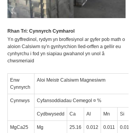
Rhan Tri: Cynnyrch Cymharol
Yn gyffredinol, rydym yn broffesiynol ar gyfer pob math o
aloion Calsiwm sy'n gynhyrchion lled-orffen a gellir eu
cynhyrchu i fod yn siapiau gwahanol yn unol â
chwsmeriaid
Enw
Aloi Meistr Calsiwm Magnesiwm
Cynnyrch
Cynnwys
Cyfansoddiadau Cemegol ¤ %
Cydbwysedd
Ca
Al
Mn
Si
MgCa25
Mg
25.16
0.012
0.011
0.014