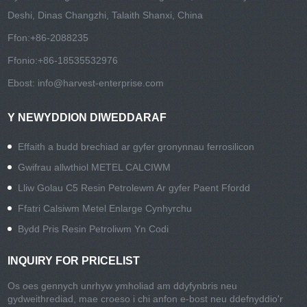
Deshi, Dinas Changzhi, Talaith Shanxi, China
Ffon:
+86-2088235
Ffonio:
+86-18535532976
Ebost:
info@harvest-enterprise.com
Y NEWYDDION DIWEDDARAF
Effaith a budd brechiad ar gyfer gronynnau ferrosilicon
Gwifrau allwthiol METEL CALCIWM
Lliw Golau C5 Resin Petrolewm Ar gyfer Paent Ffordd
Ffatri Calsiwm Metel Enlarge Cynhyrchu
Bydd Pris Resin Petroliwm Yn Codi
INQUIRY FOR PRICELIST
Os oes gennych unrhyw ymholiad am ddyfynbris neu
gydweithrediad, mae croeso i chi anfon e-bost neu ddefnyddio'r