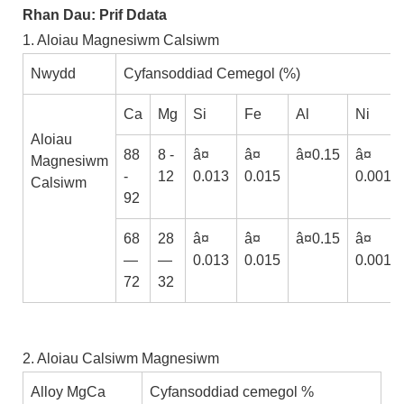
Rhan Dau: Prif Ddata
1. Aloiau Magnesiwm Calsiwm
Nwydd
Cyfansoddiad Cemegol (%)
Ca
Mg
Si
Fe
Al
Ni
Aloiau
88
8 -
â¤
â¤
â¤0.15
â¤
Magnesiwm
-
12
0.013
0.015
0.0013
Calsiwm
92
68
28
â¤
â¤
â¤0.15
â¤
—
—
0.013
0.015
0.0013
72
32
2. Aloiau Calsiwm Magnesiwm
Alloy MgCa
Cyfansoddiad cemegol %