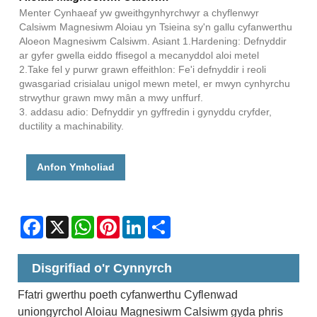
Menter Cynhaeaf yw gweithgynhyrchwyr a chyflenwyr
Calsiwm Magnesiwm Aloiau yn Tsieina sy'n gallu cyfanwerthu
Aloeon Magnesiwm Calsiwm. Asiant 1.Hardening: Defnyddir
ar gyfer gwella eiddo ffisegol a mecanyddol aloi metel
2.Take fel y purwr grawn effeithlon: Fe'i defnyddir i reoli
gwasgariad crisialau unigol mewn metel, er mwyn cynhyrchu
strwythur grawn mwy mân a mwy unffurf.
3. addasu adio: Defnyddir yn gyffredin i gynyddu cryfder,
ductility a machinability.
Anfon Ymholiad
Facebook
X
WhatsApp
Pinterest
LinkedIn
Share
Disgrifiad o'r Cynnyrch
Ffatri gwerthu poeth cyfanwerthu Cyflenwad
uniongyrchol Aloiau Magnesiwm Calsiwm gyda phris