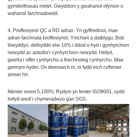
gymdeithasau metel. Gwyddom y gwahanol ofynion o
wahanol farchnadoedd.
4. Proffesiynol QC a RD adran. Yn gyffredinol, mae
adran farchnata broffesiynol, Ymchwil a datblygu, Bob
blwyddyn, defnyddir elw 10% i ddod o hyd i gynhyrchion
newydd ac astudio'r cynhyrchion newydd. Hefyd,
gwella'r offer cynhyrchu a thechnoleg cynhyrchu. Mae
gennym hyder, Os dewiswch ni, ni fydd eich cyflenwr
amser hir.
Menter onest 5.100%: Rydym yn fenter ISO9001, sydd
hefyd wedi'i chymeradwyo gan SGS.