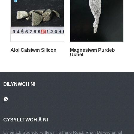
Aloi Calsiwm Silicon
Magnesiwm Purdeb
Uchel
DILYNWCH NI
CYSYLLTWCH Â NI
Cyfeiriad: Gogledd -orllewin Taihang Road, Rhan Ddiwydiannol