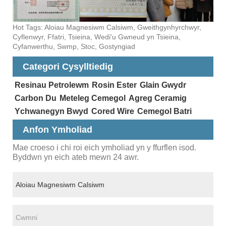
Hot Tags: Aloiau Magnesiwm Calsiwm, Gweithgynhyrchwyr,
Cyflenwyr, Ffatri, Tsieina, Wedi'u Gwneud yn Tsieina,
Cyfanwerthu, Swmp, Stoc, Gostyngiad
Categori Cysylltiedig
Resinau Petrolewm
Rosin Ester
Glain Gwydr
Carbon Du
Meteleg Cemegol
Agreg Ceramig
Ychwanegyn Bwyd
Cored Wire
Cemegol Batri
Anfon Ymholiad
Mae croeso i chi roi eich ymholiad yn y ffurflen isod.
Byddwn yn eich ateb mewn 24 awr.