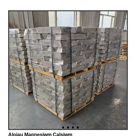
Aloiau Magnesiwm Calsiwm