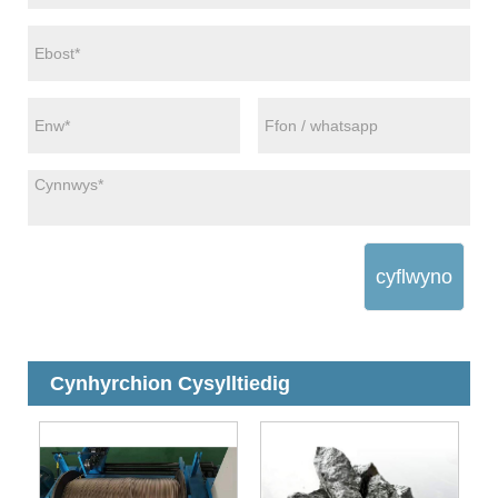
cyflwyno
Cynhyrchion Cysylltiedig