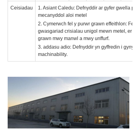
Ceisiadau
1. Asiant Caledu: Defnyddir ar gyfer gwella p
mecanyddol aloi metel
2. Cymerwch fel y purwr grawn effeithlon: Fe'i 
gwasgariad crisialau unigol mewn metel, er 
grawn mwy manwl a mwy unffurf.
3. addasu adio: Defnyddir yn gyffredin i gynyddu
machinability.